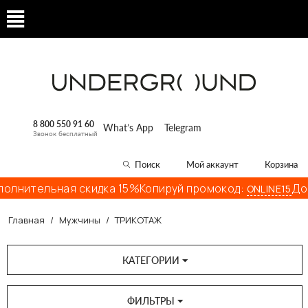
8 800 550 91 60
What’s App
Telegram
Звонок бесплатный
Поиск
Мой аккаунт
Корзина
ельная скидка 15%
Копируй промокод:
Дополни
ONLINE15
Главная
/
Мужчины
/
ТРИКОТАЖ
КАТЕГОРИИ
ФИЛЬТРЫ