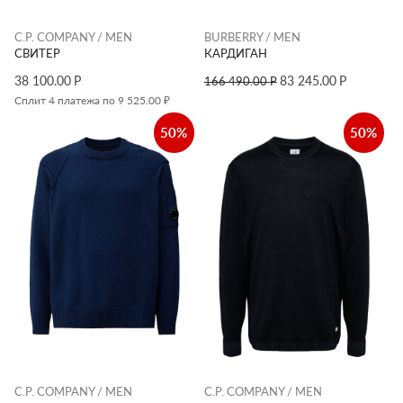
C.P. COMPANY / MEN
BURBERRY / MEN
СВИТЕР
КАРДИГАН
38 100.00
Р
83 245.00
Р
166 490.00
Р
Сплит 4 платежа по 9 525.00 ₽
50%
50%
C.P. COMPANY / MEN
C.P. COMPANY / MEN