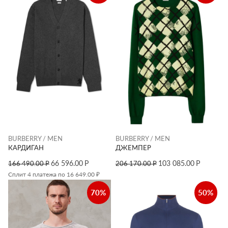
BURBERRY / MEN
BURBERRY / MEN
КАРДИГАН
ДЖЕМПЕР
66 596.00
Р
103 085.00
Р
166 490.00
Р
206 170.00
Р
Сплит 4 платежа по 16 649.00 ₽
70%
50%