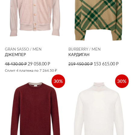
GRAN SASSO / MEN
BURBERRY / MEN
ДЖЕМПЕР
КАРДИГАН
29 058.00
Р
153 615.00
Р
48 430.00
Р
219 450.00
Р
Сплит 4 платежа по 7 264.50 ₽
30%
30%