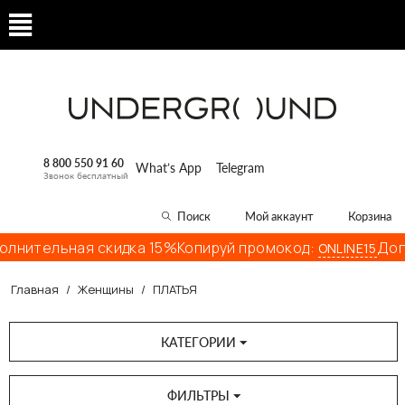
8 800 550 91 60
What’s App
Telegram
Звонок бесплатный
Поиск
Мой аккаунт
Корзина
ельная скидка 15%
Копируй промокод:
Дополни
ONLINE15
Главная
/
Женщины
/
ПЛАТЬЯ
КАТЕГОРИИ
ФИЛЬТРЫ