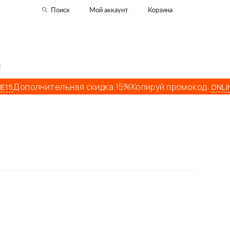
Поиск
Мой аккаунт
Корзина
С
Дополнительная скидка 15%
Копируй промокод:
ONLINE1