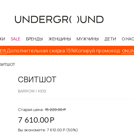
КИ
SALE
БРЕНДЫ
ЖЕНЩИНЫ
МУЖЧИНЫ
ДЕТИ
О НА
Дополнительная скидка 15%
Копируй промокод:
ONLINE15
ВИТШОТ
СВИТШОТ
BARROW / KIDS
Старая цена:
15 220.00
Р
7 610.00
Р
Вы экономите:
7 610.00
Р
(
50
%)