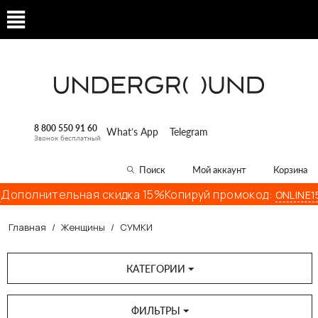
8 800 550 91 60
What’s App
Telegram
Звонок бесплатный
Поиск
Мой аккаунт
Корзина
ополнительная скидка 15%
Копируй промокод:
Д
ONLINE15
Главная
/
Женщины
/
СУМКИ
КАТЕГОРИИ
ФИЛЬТРЫ